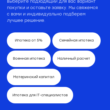
Начало
истории
История «Новосибирского квартала»
начинается в 1998 года, он является
продолжением успехов барнаульской
компании
,
«Жилищная инициатива»
которая является ведущей компанией
в Барнауле.
68