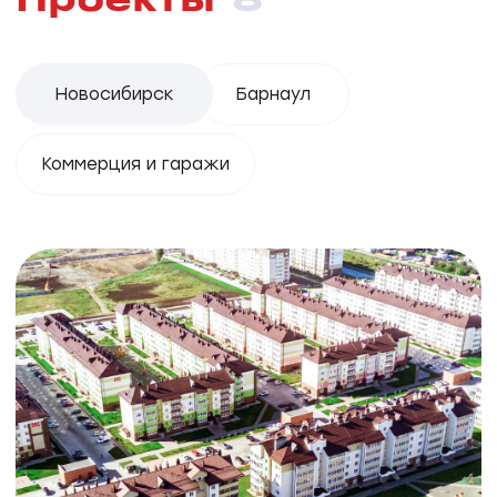
Апарт-отель RIZALTA
Белокуриха
гора «Церковка»
ЖК ПЕГАС
Новосибирск, Демьяна Бедного, 73/3
Маршала Покрышкина
Школа
Детский сад