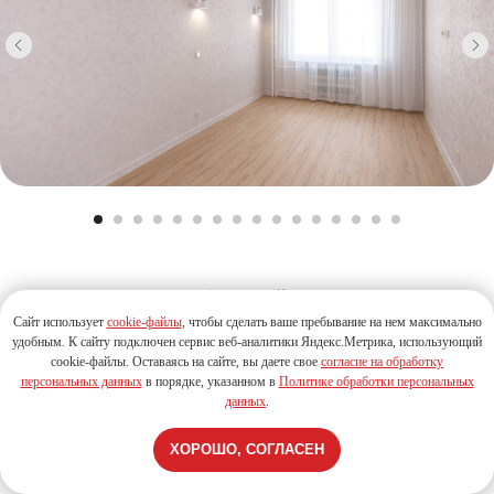
Отделы продаж
Центральный офис
Краснообск
мкр-н. Фламинго
г. Барнаул
Отдел продаж
Центральный
офис
Сайт использует
cookie-файлы
, чтобы сделать ваше пребывание на нем максимально
удобным. К cайту подключен сервис веб-аналитики Яндекс.Метрика, использующий
cookie-файлы. Оставаясь на сайте, вы даете свое
согласие на обработку
630082 Новосибирская область,
г.Новосибирск, ул.Дачная, 42/1, офис 2
персональных данных
в порядке, указанном в
Политике обработки персональных
данных
.
пн-чт 9:00-18:00 | пт 9:00-17:00,
обед с 13:00-14:00
ХОРОШО, СОГЛАСЕН
+7 (383) 388-76-87
+7 (383) 286-19-04
Выбрать квартиру
+7 (383) 347-11-11