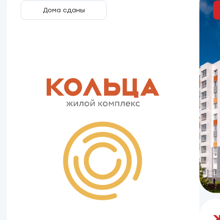
от 15 516 ₽/ мес.
Сбербанк
30 лет
от 6%
от 15 870 ₽/ мес.