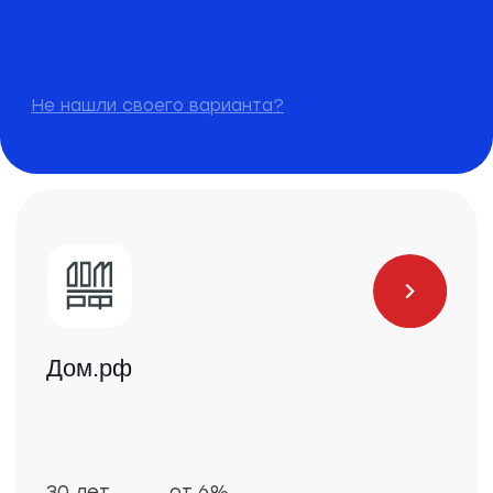
многоквартирных домов построено
и введено в эксплуатацию
15
лет на рынке строительства жилых
кварталов и объектов социальной
инфраструктуры
7010+