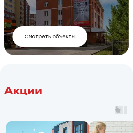
МИКРОРАЙОН ФЛАМИНГО
Новосибирский район, пос. Элитный
пл.Маркса
Школа
Детский сад
Фитнес
ТЦ Фламинго
от 4,7 млн ₽
от 106 тыс ₽/м²