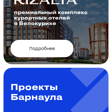
Барнаула
Посмотреть проекты
Ипотека для всех от 13,9%
на весь срок
Микрорайон
Фламинго
от 99 000 ₽ .м²