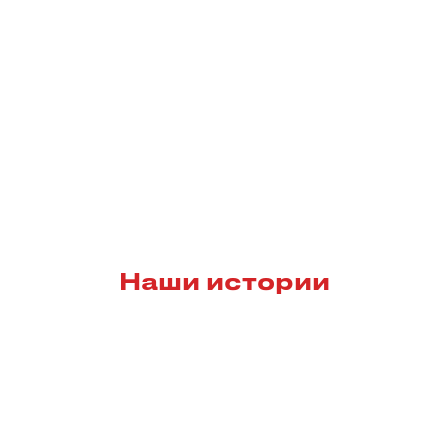
ЖК Пегас
Демьяна Бедного 73/3
(секция Г)
Выбрать квартиру
Маршала Покрышкин
от 6,81 млн ₽
Наши истории
Объект сдан
6 
Гаражи сданы