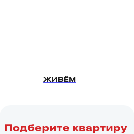
Капитальные
гаражи и
парковки
мкр. Флами
пос. Элитный, Венская
Выбрать гараж
пл.Маркса
12
1,1 млн ₽
ЖИВЁМ
Условия
покупки
Компания «Новосибирский квартал»