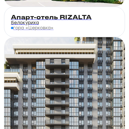
Дома сданы
Дом сдан
10 эт
ЖК Кольца