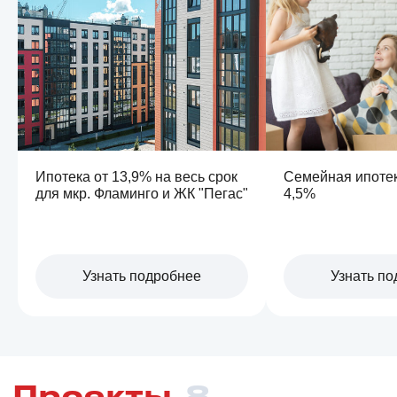
ЖК КОЛЬЦА
Новосибирск, р.п. Краснообск
пл.Маркса
Школа
Детский сад
Спорткомплекс «Армада»
от 5,5 млн ₽
от 126 тыс ₽/м²
Ипотека от 13,9% на весь срок
Семейная ипотек
для мкр. Фламинго и ЖК "Пегас"
4,5%
Узнать подробнее
Узнать п