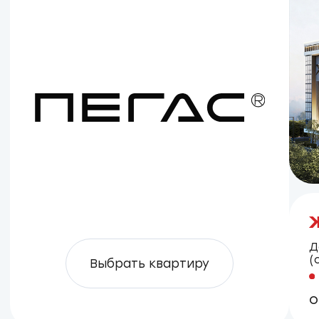
Компания «Новосибирский квартал»
предлагает купить квартиру в Новосибирске
в современных жилых комплексах
«Фламинго», «Кольца» и «Пегас». Выбор
квартиры под ключ от застройщика
позволяет переехать сразу после получения
ключей, значительно упрощая процесс
заселения.
В продаже представлены 1, 2 и 3-комнатные
квартиры под ключ. Выбирайте жилье