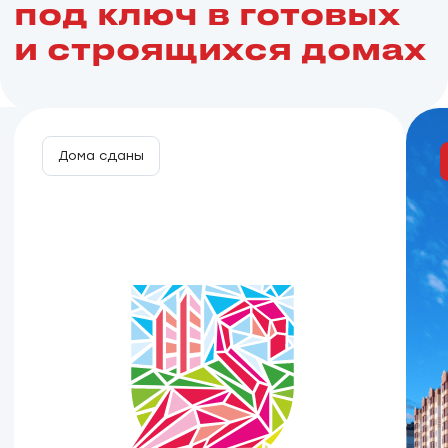
предлагает гибкие условия для тех, кто
планирует купить квартиру
от застройщика. Мы подготовили решения,
которые делают покупку недвижимости
в наших жилых комплексах («Фламинго»,
«Кольца», «Пегас») максимально
доступной.
Различные варианты
покупки квартиры
выберите подходящий для вас вариант
покупки и оставьте заявку. Мы свяжемся
с вами и индивидуально подберем
лучшее решение.
Ипотека от 5%
Семейная ипотека
Военная ипотека
Наличный расчет