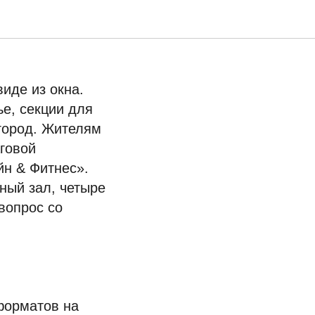
район
иде из окна.
ье, секции для
 город. Жителям
говой
йн & Фитнес».
рный зал, четыре
вопрос со
форматов на