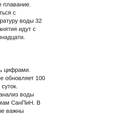
е плавание.
ться с
ратуру воды 32
нятия идут с
мнадцати.
ть цифрами.
е обновляет 100
 суток.
 анализ воды
рмам СанПиН. В
ые важны