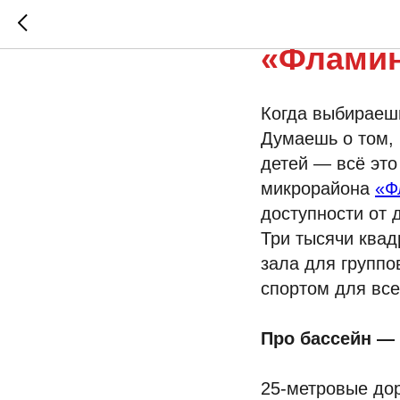
Ещё оди
«Фламин
Когда выбираешь
Думаешь о том, 
детей — всё это
микрорайона
«Ф
доступности от
Три тысячи квад
зала для группо
спортом для все
Про бассейн —
25-метровые до