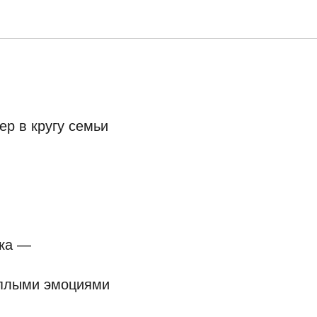
р в кругу семьи
ака —
теплыми эмоциями