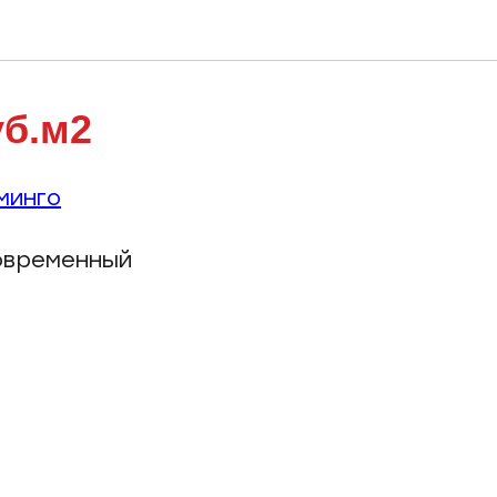
уб.м2
минго
современный